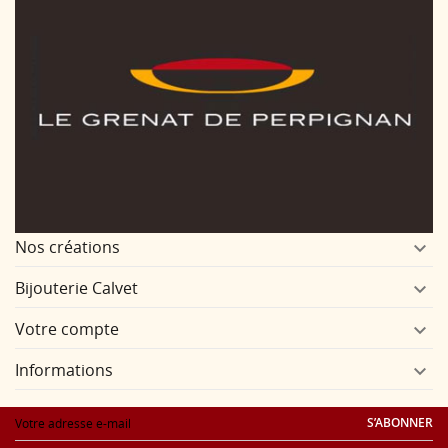
Nos créations

Bijouterie Calvet

Votre compte

Informations

S’ABONNER