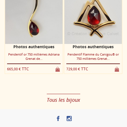
Photos authentiques
Photos authentiques
s
Pendentif or 750 millièmes Adriana
Pendentif Flamme du Canigou® or
Grenat de...
750 millièmes Grenat...
TTC
TTC
665,00 €
729,00 €
Tous les bijoux