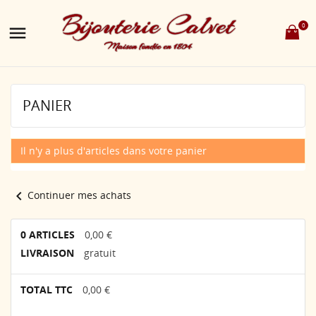
0

PANIER
Il n'y a plus d'articles dans votre panier
chevron_left
Continuer mes achats
0 ARTICLES
0,00 €
LIVRAISON
gratuit
TOTAL TTC
0,00 €