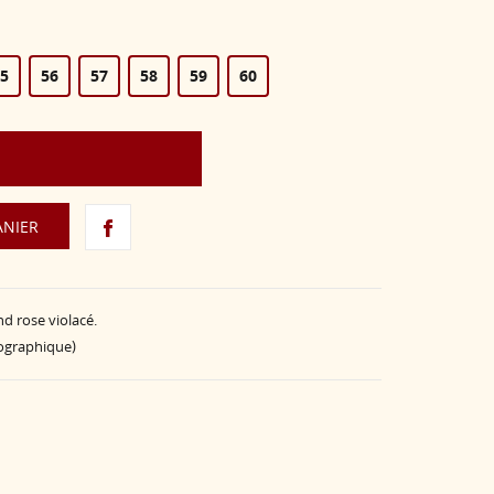
5
56
57
58
59
60
ANIER
d rose violacé.
éographique)