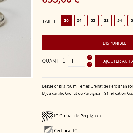
50
51
52
53
54
5
TAILLE
DISPONIBLE
QUANTITÉ
AJOUTER AU P
Bague or gris 750 millièmes Grenat de Perpignan ron
Bijou certifié Grenat de Perpignan IG (Indication G
IG Grenat de Perpignan
Certificat IG