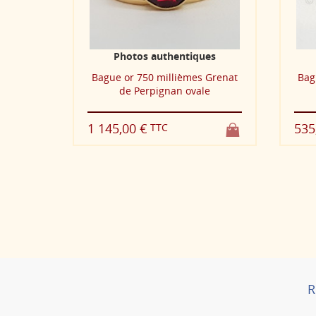
es
Photos authentiques
 Grenat
Bague or 750 millièmes Grenat
Bag
e
de Perpignan ovale
1 145,00 €
535
TTC
R