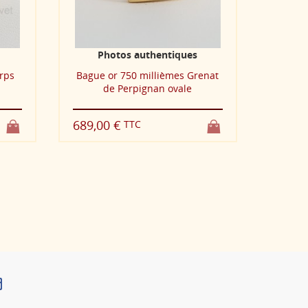
Photos authentiques
P
orps
Bague or 750 millièmes Grenat
Bague 
de Perpignan ovale
689,00 €
835,0
TTC