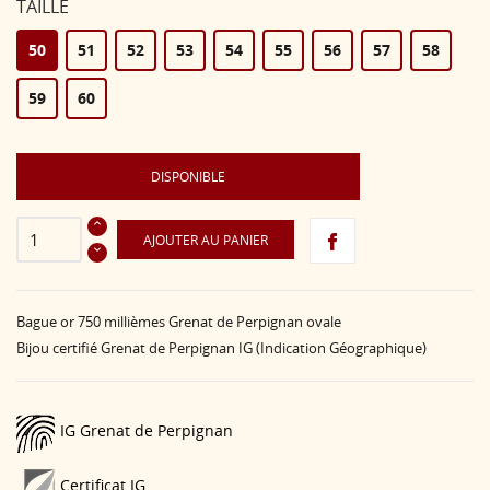
TAILLE
50
51
52
53
54
55
56
57
58
59
60
DISPONIBLE
AJOUTER AU PANIER
Bague or 750 millièmes Grenat de Perpignan ovale
Bijou certifié Grenat de Perpignan IG (Indication Géographique)
IG Grenat de Perpignan
Certificat IG