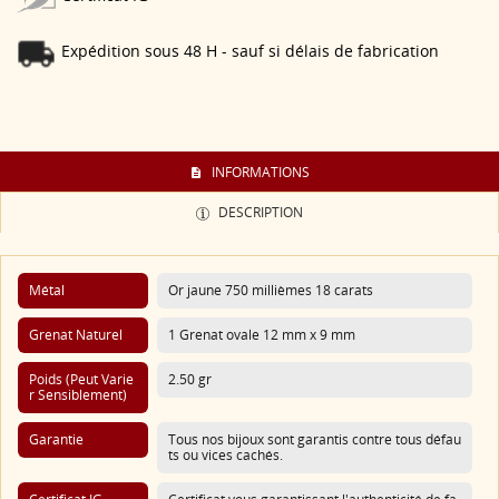
Expédition sous 48 H - sauf si délais de fabrication
INFORMATIONS
DESCRIPTION
Métal
Or jaune 750 millièmes 18 carats
Grenat Naturel
1 Grenat ovale 12 mm x 9 mm
Poids (Peut Varie
2.50 gr
R Sensiblement)
Garantie
Tous nos bijoux sont garantis contre tous défau
ts ou vices cachés.