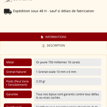
Expédition sous 48 H - sauf si délais de fabrication
INFORMATIONS
DESCRIPTION
Métal
Or jaune 750 millièmes 18 carats
Grenat Naturel
1 Grenat ovale 10 mm x 6 mm
Poids (Peut Varie
3.20 gr
R Sensiblement)
Garantie
Tous nos bijoux sont garantis contre tous défau
ts ou vices cachés.