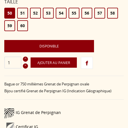
TAILLE
50
51
52
53
54
55
56
57
58
59
60
DISPONIBLE
AJOUTER AU PANIER
Bague or 750 millièmes Grenat de Perpignan ovale
Bijou certifié Grenat de Perpignan IG (Indication Géographique)
IG Grenat de Perpignan
Certificat IG