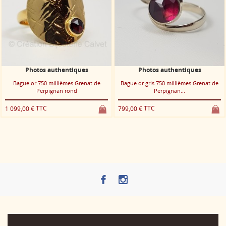
ntiques
Photos authentiques
Photos authe
mes Grenat de
Bague or gris 750 millièmes Grenat de
Bague or 750 milliè
 rond
Perpignan...
Perpignan 
TTC
TTC
799,00 €
1 195,00 €