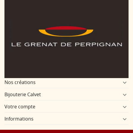
Nos créations

Bijouterie Calvet

Votre compte

Informations
