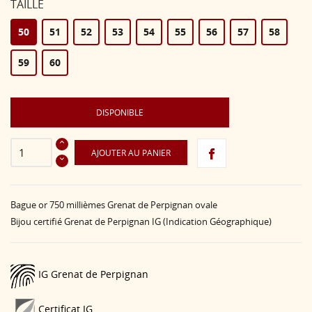
TAILLE
50
51
52
53
54
55
56
57
58
59
60
DISPONIBLE
AJOUTER AU PANIER
Bague or 750 millièmes Grenat de Perpignan ovale
Bijou certifié Grenat de Perpignan IG (Indication Géographique)
IG Grenat de Perpignan
Certificat IG