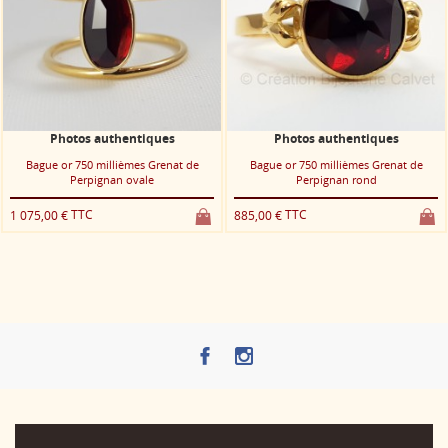
otos authentiques
Photos authentiques
Ph
r 750 millièmes Grenat de
Bague or 750 millièmes Grenat de
Bague o
Perpignan ovale
Perpignan rond
TTC
TTC
€
885,00 €
835,00 €