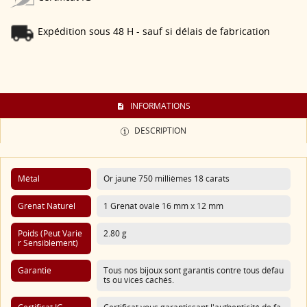
Expédition sous 48 H - sauf si délais de fabrication
INFORMATIONS
DESCRIPTION
Métal
Or jaune 750 millièmes 18 carats
Grenat Naturel
1 Grenat ovale 16 mm x 12 mm
Poids (Peut Varie
2.80 g
R Sensiblement)
Garantie
Tous nos bijoux sont garantis contre tous défau
ts ou vices cachés.