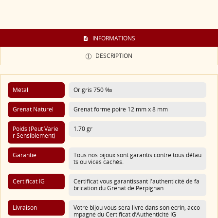
INFORMATIONS
DESCRIPTION
Métal
Or gris 750 ‰
Grenat Naturel
Grenat forme poire 12 mm x 8 mm
Poids (Peut Varie
1.70 gr
R Sensiblement)
Garantie
Tous nos bijoux sont garantis contre tous défau
ts ou vices cachés.
Certificat IG
Certificat vous garantissant l'authenticité de fa
brication du Grenat de Perpignan
Livraison
Votre bijou vous sera livré dans son écrin, acco
mpagné du Certificat d’Authenticité IG