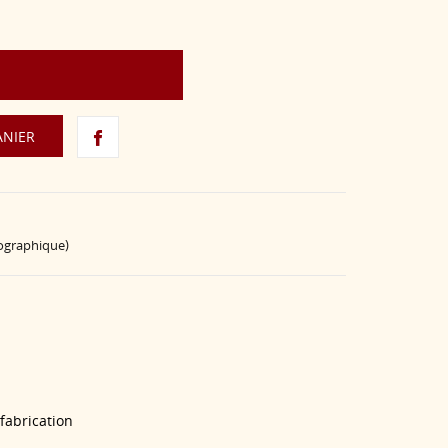
ANIER
éographique)
 fabrication