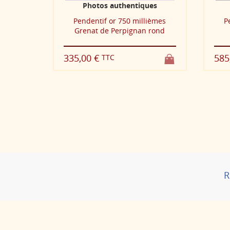
ntiques
Photos authentiques
 millièmes
Pendentif or 750 millièmes
gnan rond
cœur fil Grenat de...
585,00 €
TTC
R