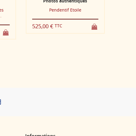
tiques
Photos authentiques
oile
Pendentif or 750 millièmes
Grenat de Perpignan ovale
2 625,00 €
TTC
Informations