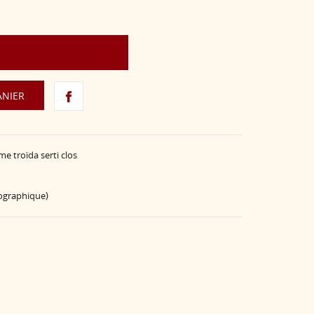
ANIER
e troïda serti clos
éographique)