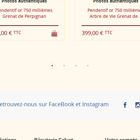
Photos authentiques
Photos authen
Pendentif or 750 millièmes
Pendentif Et
Arbre de Vie Grenat de...
525,00 €
TTC
399,00 €
TTC
etrouvez-nous sur FaceBook et Instagram
éations
Bijouterie Calvet
Votre compte