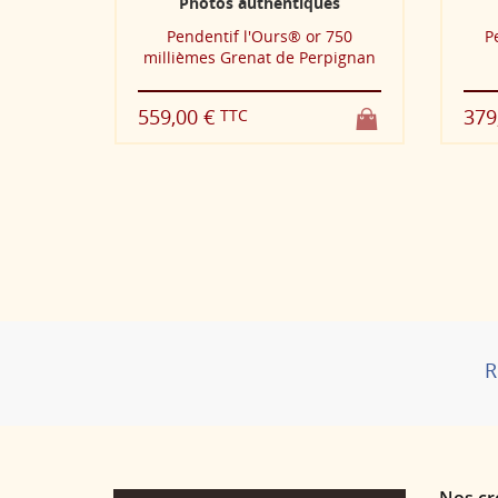
hentiques
Photos authentiques
urs® or 750
Pendentif or 750 millièmes
t de Perpignan
Grenat de Perpignan
379,00 €
TTC
R
Nos cr