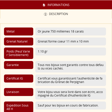
INFORMATIONS
DESCRIPTION
Métal
Or jaune 750 millièmes 18 carats
Grenat Naturel
Grenat forme coeur 11 mm x 10 mm
Poids (Peut Varie
1.10 gr
R Sensiblement)
Garantie
Tous nos bijoux sont garantis contre tous défau
ts ou vices cachés.
Certificat IG
Certificat vous garantissant l'authenticité de fa
brication du Grenat de Perpignan
Livraison
Votre bijou vous sera livré dans son écrin, acco
mpagné du Certificat d’Authenticité IG
Expédition Sous
Sauf pour les bijoux en cours de fabrication.
48 H