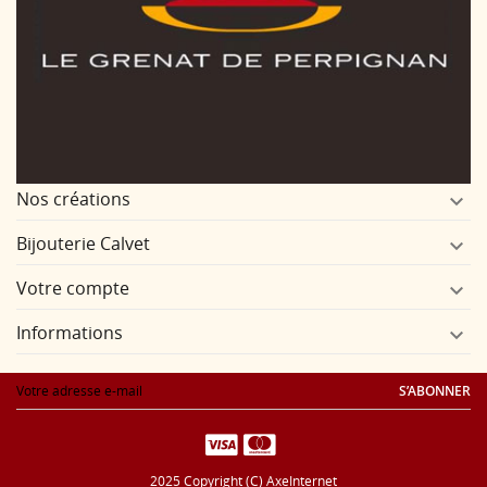
Nos créations

Bijouterie Calvet

Votre compte

Informations

S’ABONNER
2025 Copyright (C)
AxeInternet