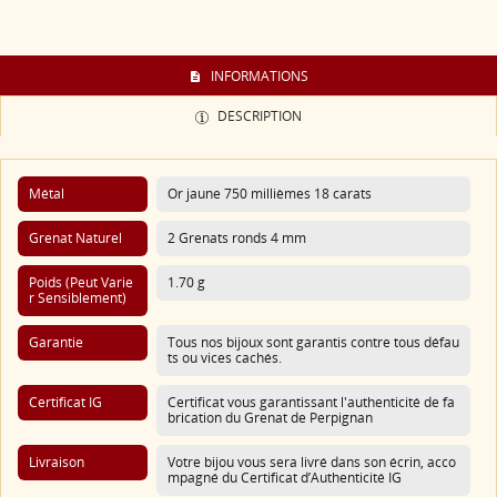
INFORMATIONS
DESCRIPTION
Métal
Or jaune 750 millièmes 18 carats
Grenat Naturel
2 Grenats ronds 4 mm
Poids (Peut Varie
1.70 g
R Sensiblement)
Garantie
Tous nos bijoux sont garantis contre tous défau
ts ou vices cachés.
Certificat IG
Certificat vous garantissant l'authenticité de fa
brication du Grenat de Perpignan
Livraison
Votre bijou vous sera livré dans son écrin, acco
mpagné du Certificat d’Authenticité IG