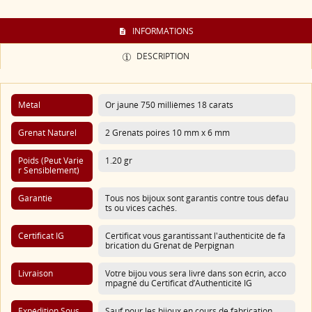
INFORMATIONS
DESCRIPTION
Métal
Or jaune 750 millièmes 18 carats
Grenat Naturel
2 Grenats poires 10 mm x 6 mm
Poids (Peut Varie
1.20 gr
R Sensiblement)
Garantie
Tous nos bijoux sont garantis contre tous défau
ts ou vices cachés.
Certificat IG
Certificat vous garantissant l'authenticité de fa
brication du Grenat de Perpignan
Livraison
Votre bijou vous sera livré dans son écrin, acco
mpagné du Certificat d’Authenticité IG
Expédition Sous
Sauf pour les bijoux en cours de fabrication.