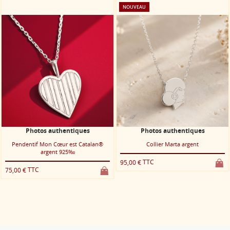
NOUVEAU
ques
Photos authentiques
Photos authenti
 Catalan®
Collier Marta argent
Pendentif Casals arge
TTC
TTC
95,00 €
75,00 €