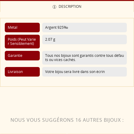
DESCRIPTION
Métal
Argent 925‰
Poids (Peut Varie
2.07 g
R Sensiblement)
Garantie
Tous nos bijoux sont garantis contre tous défau
ts ou vices cachés.
Livraison
Votre bijou sera livré dans son écrin
NOUS VOUS SUGGÉRONS 16 AUTRES BIJOUX :
Un bijou qui mêle tradition et bonne humeur, parfait pour illuminer votre