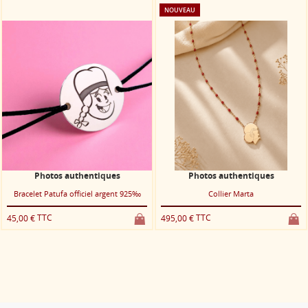
NOUVEAU
quotidien avec une touche de pep’s !
Vous
êtes prêts à craquer pour Patufet ?
Photos authentiques
Photos authentiques
Bracelet Patufa officiel argent 925‰
Collier Marta
TTC
TTC
45,00 €
495,00 €