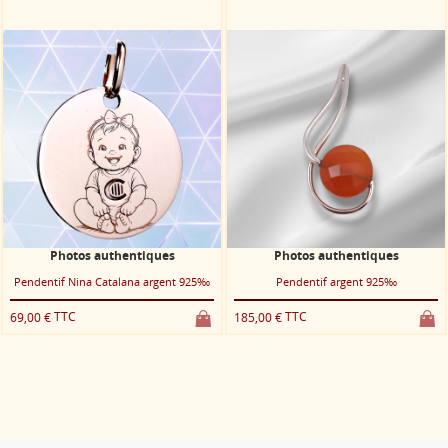
Un bijou qui mêle tradition et bonne humeur, parfait pour illuminer votre
quotidien avec une touche de pep’s !
Vous
êtes prêts à craquer pour Patufet ?
Photos authentiques
Photos authentiques
Pendentif Nina Catalana argent 925‰
Pendentif argent 925‰
TTC
TTC
69,00 €
185,00 €