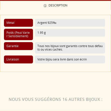
DESCRIPTION
Métal
Argent 925‰
Poids (Peut Varie
1.95 g
R Sensiblement)
Garantie
Tous nos bijoux sont garantis contre tous défau
ts ou vices cachés.
Livraison
Votre bijou sera livré dans son écrin
NOUS VOUS SUGGÉRONS 16 AUTRES BIJOUX :